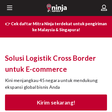
👉 Cek daftar Mitra Ninja terdekat untuk pengiriman
ke Malaysia & Singapura!
Solusi Logistik Cross Border
untuk E-commerce
Kini menjangkau 45 negara untuk mendukung 
ekspansi global bisnis Anda
Kirim sekarang!