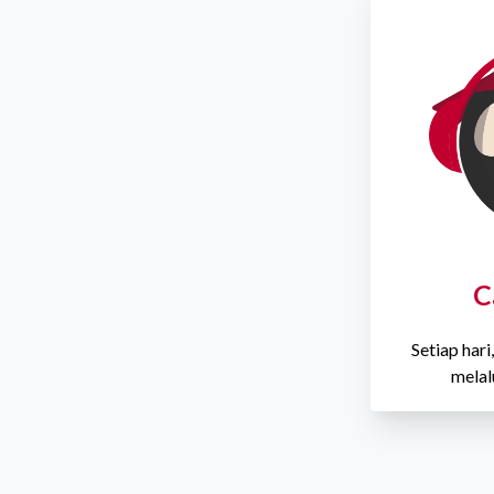
C
Setiap har
mela