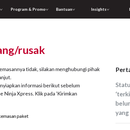
Program & Promo
Bantuan
Insights
lang/rusak
 kemasannya tidak, silakan menghubungi pihak
Per
anjut.
Status paket saya berhasil
nyiapkan informasi berikut sebelum
Ninja Xpress. Klik pada 'Kirimkan
‘terk
belu
yang 
 kemasan paket