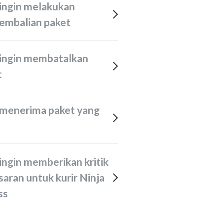
embalian paket
t
h
saran untuk kurir Ninja
ss