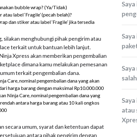
Saya ingin melakukan
nakan bubble wrap? (Ya/Tidak)
peng
atau label ‘Fragile’ (pecah belah)?
 dan stiker atau label ‘Fragile’ jika tersedia
Saya ingin membatalkan
g, silakan menghubungi pihak pengirim atau
pake
ace terkait untuk bantuan lebih lanjut.
, Ninja Xpress akan memberikan pengembalian
arketplace dimana kamu melakukan pemesanan
Saya menerima paket yang
 umum terkait pengembalian dana.
sala
ja Care, nominal pengembalian dana yang akan
n dari harga barang dengan maksimal Rp10.000.000
an Ninja Care, nominal pengembalian dana yang
Saya ingin memberikan kritik
erendah antara harga barang atau 10 kali ongkos
atau 
000
Xpre
uan secara umum, syarat dan ketentuan dapat
ersetujuan antara pihak pengirim dengan