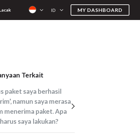
MY DASHBOARD
Lacak
ID
tanyaan Terkait
irim’, namun saya merasa
m menerima paket. Apa
harus saya lakukan?