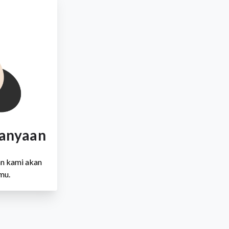
tanyaan
an kami akan
mu.