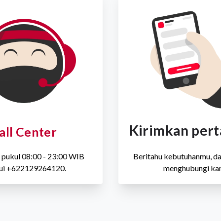
Kirimkan per
all Center
i, pukul 08:00 - 23:00 WIB
Beritahu kebutuhanmu, d
lui +622129264120.
menghubungi ka