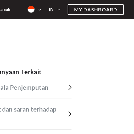
MY DASHBOARD
Lacak
ID
tanyaan Terkait
dala Penjemputan