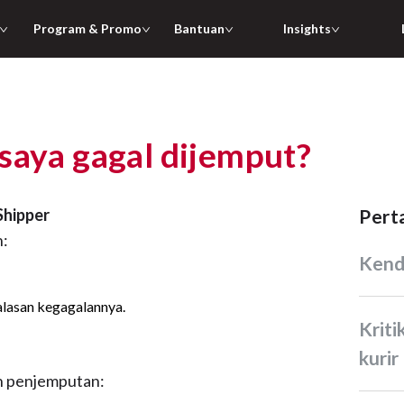
Program & Promo
Bantuan
Insights
saya gagal dijemput?
hipper
Per
n:
Ken
 alasan kegagalannya.
Kritik dan saran terhadap
kurir
an penjemputan: