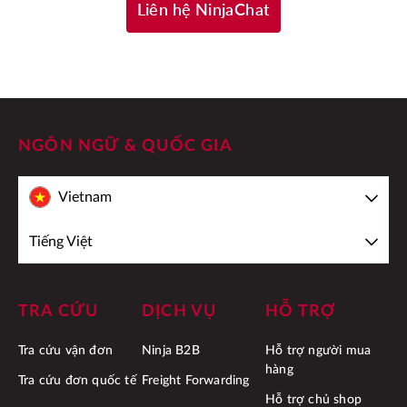
Liên hệ NinjaChat
NGÔN NGỮ & QUỐC GIA
Vietnam
Tiếng Việt
TRA CỨU
DỊCH VỤ
HỖ TRỢ
Tra cứu vận đơn
Ninja B2B
Hỗ trợ người mua
hàng
Tra cứu đơn quốc tế
Freight Forwarding
Hỗ trợ chủ shop