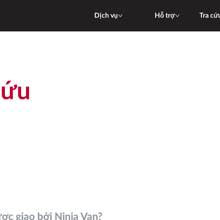
Dịch vụ
Hỗ trợ
Tra cứ
cứu
ược giao bởi Ninja Van?