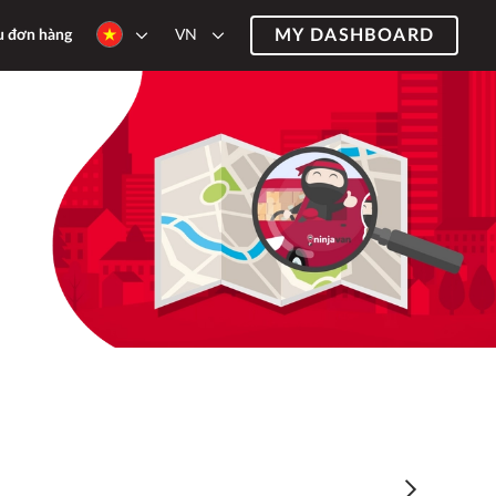
MY DASHBOARD
VN
u đơn hàng