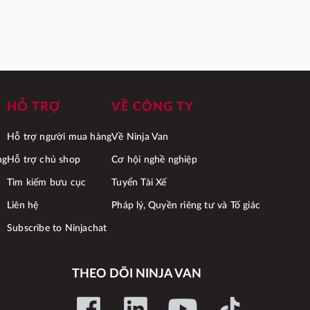
HỖ TRỢ
VỀ CÔNG TY
Hỗ trợ người mua hàng
Về Ninja Van
ng
Hỗ trợ chủ shop
Cơ hội nghề nghiệp
Tìm kiếm bưu cục
Tuyển Tài Xế
Liên hệ
Pháp lý, Quyền riêng tư và Tố giác
Subscribe to Ninjachat
THEO DÕI NINJA VAN