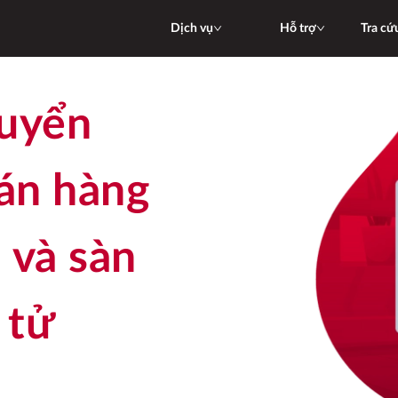
Dịch vụ
Hỗ trợ
Tra cứ
án hàng
 và sàn
 tử