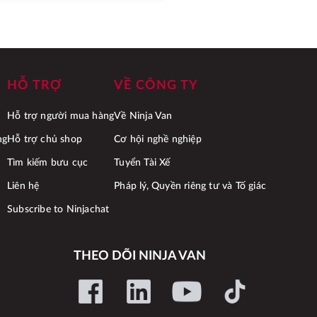
HỖ TRỢ
VỀ CÔNG TY
Hỗ trợ người mua hàng
Về Ninja Van
ng
Hỗ trợ chủ shop
Cơ hội nghề nghiệp
Tìm kiếm bưu cục
Tuyển Tài Xế
Liên hệ
Pháp lý, Quyền riêng tư và Tố giác
Subscribe to Ninjachat
THEO DÕI NINJA VAN