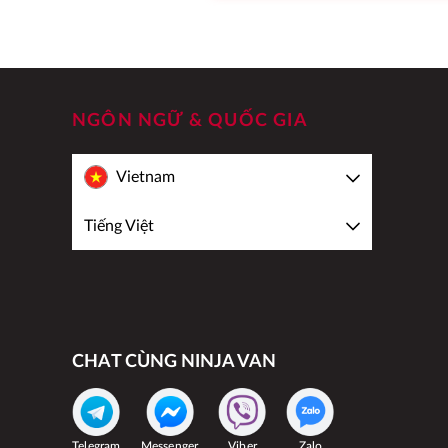
NGÔN NGỮ & QUỐC GIA
Vietnam
Tiếng Việt
CHAT CÙNG NINJA VAN
Telegram
Messenger
Viber
Zalo