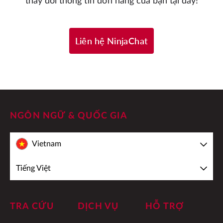
thay đổi thông tin đơn hàng của bạn tại đây!
Liên hệ NinjaChat
NGÔN NGỮ & QUỐC GIA
Vietnam
Tiếng Việt
TRA CỨU
DỊCH VỤ
HỖ TRỢ