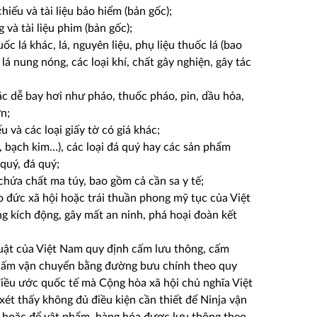
hiếu và tài liệu bảo hiểm (bản gốc);
 và tài liệu phim (bản gốc);
ốc lá khác, lá, nguyên liệu, phụ liệu thuốc lá (bao
lá nung nóng, các loại khí, chất gây nghiện, gây tác
ặc dễ bay hơi như pháo, thuốc pháo, pin, dầu hỏa,
n;
u và các loại giấy tờ có giá khác;
ạc, bạch kim…), các loại đá quý hay các sản phẩm
quý, đá quý;
 chứa chất ma túy, bao gồm cả cần sa y tế;
o đức xã hội hoặc trái thuần phong mỹ tục của Việt
 kích động, gây mất an ninh, phá hoại đoàn kết
uật của Việt Nam quy định cấm lưu thông, cấm
 cấm vận chuyển bằng đường bưu chính theo quy
điều ước quốc tế mà Cộng hòa xã hội chủ nghĩa Việt
xét thấy không đủ điều kiện cần thiết để Ninja vận