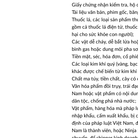
Giấy chứng nhận kiểm tra, hộ c
Tài liệu văn bản, phim gốc, băng
Thuốc lá, các loại sản phẩm thu
gồm cả thuốc lá điện tử, thuốc 
hại cho sức khỏe con người);
Các vật dễ cháy, dễ bắt lửa ho
bình gas hoặc dung môi pha sơ
Tiền mặt, séc, hóa đơn, cổ phiế
Các loại kim khí quý (vàng, b
khác được chế biến từ kim khí 
Chất ma túy, tiền chất, cây có
Văn hóa phẩm đồi trụy, trái đạ
Nam hoặc vật phẩm có nội dung
dân tộc, chống phá nhà nước;
Vật phẩm, hàng hóa mà pháp l
nhập khẩu, cấm xuất khẩu, bị
định của pháp luật Việt Nam, 
Nam là thành viên, hoặc Ninja 