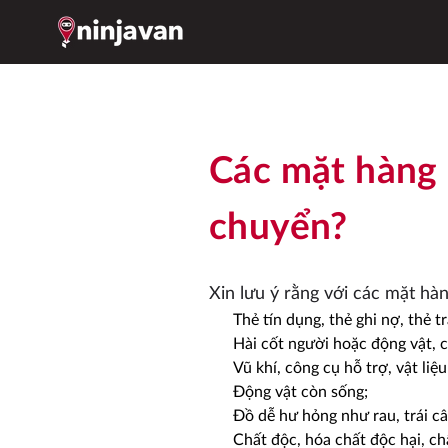
Các mặt hàng
chuyển?
Xin lưu ý rằng với các mặt hà
Thẻ tín dụng, thẻ ghi nợ, thẻ t
Hài cốt người hoặc động vật, c
Vũ khí, công cụ hỗ trợ, vật liệ
Động vật còn sống;
Đồ dễ hư hỏng như rau, trái câ
Chất độc, hóa chất độc hại, ch