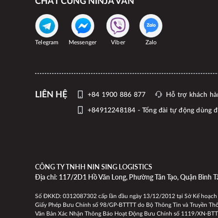
CHAT CÙNG NINJA VAN
Telegram
Messenger
Viber
Zalo
LIÊN HỆ
+84 1900 886 877
Hỗ trợ khách hà
+84912248184 - Tổng đài tự động dùng để
CÔNG TY TNHH NIN SING LOGISTICS
Địa chỉ: 117/2D1 Hồ Văn Long, Phường Tân Tạo, Quận Bình T
Số ĐKKD: 0312087302 cấp lần đầu ngày 13/12/2012 tại Sở Kế hoạch
Giấy Phép Bưu Chính số 98/GP-BTTTT do Bộ Thông Tin và Truyền Thôn
Văn Bản Xác Nhận Thông Báo Hoạt Động Bưu Chính số 1119/XN-BTTTT