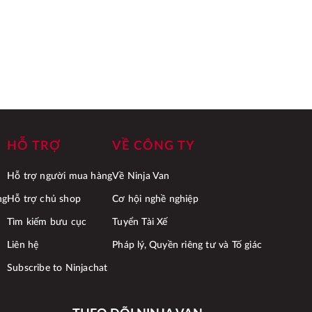
HỖ TRỢ
VỀ CÔNG TY
Hỗ trợ người mua hàng
Về Ninja Van
ng
Hỗ trợ chủ shop
Cơ hội nghề nghiệp
Tìm kiếm bưu cục
Tuyển Tài Xế
Liên hệ
Pháp lý, Quyền riêng tư và Tố giác
Subscribe to Ninjachat