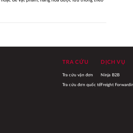
 hoặc để vật phẩm, hàng hóa được lưu thông theo
TRA CỨU
DỊCH VỤ
Tra cứu vận đơn
Ninja B2B
Tra cứu đơn quốc tế
Freight Forwardi