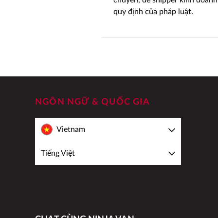
chuyển, để shipper kinh doanh
quy định của pháp luật.
NGÔN NGỮ & QUỐC GIA
Vietnam
Tiếng Việt