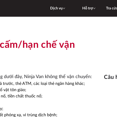
Dịch vụ
Hỗ trợ
Tra cứ
 cấm/hạn chế vận
ng dưới đây, Ninja Van không thể vận chuyển:
Câu
rả trước, thẻ ATM, các loại thẻ ngân hàng khác;
ổ vật tôn giáo;
u nổ, tiền chất thuốc nổ;
y;
ất phóng xạ, vi trùng dịch bệnh;