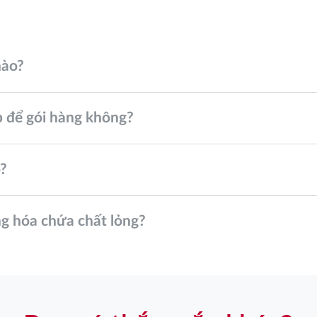
nào?
̣p để gói hàng không?
o?
ng hóa chứa chất lỏng?