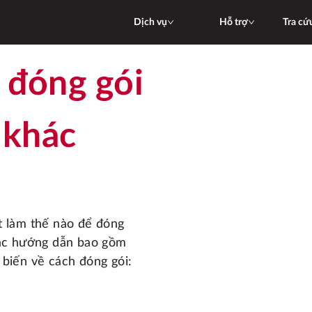
Dịch vụ
Hỗ trợ
Tra cứ
 khác
các hướng dẫn bao gồm 
 biến về cách đóng gói: