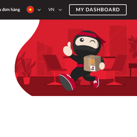
MY DASHBOARD
VN
u đơn hàng