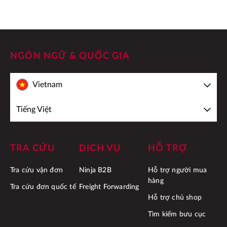
NGÔN NGỮ & QUỐC GIA
Vietnam
Tiếng Việt
TRA CỨU
DỊCH VỤ
HỖ TRỢ
Tra cứu vận đơn
Ninja B2B
Hỗ trợ người mua
hàng
Tra cứu đơn quốc tế
Freight Forwarding
Hỗ trợ chủ shop
Tìm kiếm bưu cục