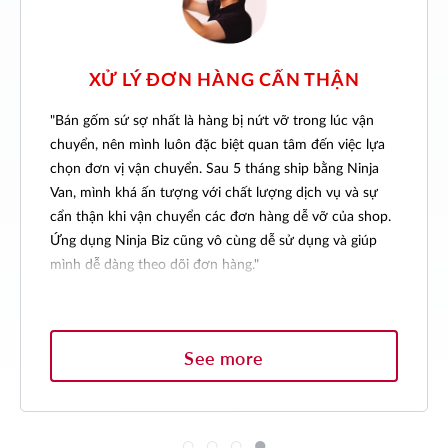
ẨN THẬN
ĐƠN VỊ CHUYỂN PHÁT 
ĐÁNG TIN CẬY
vỡ trong lúc vận
 tâm đến việc lựa
"Điều quan trọng nhất trong kinh doanh là
 ship bằng Ninja
tiêu và nỗ lực hết mình. Tìm một đối tác có
ng dịch vụ và sự
bạn đạt được các mục tiêu này cũng khôn
ng dễ vỡ của shop.
quan trọng. Tôi chọn làm việc với Ninja Xpres
 sử dụng và giúp
rằng họ có thể giúp tôi phát triển công việ
của mình."
TAMI
IỆT NAM
CHỦ SHOP CUAMBEL, INDONESIA
See more