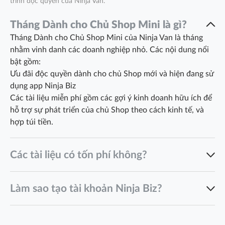
trình độc quyền của Ninja Van.
Tháng Dành cho Chủ Shop Mini là gì?
Tháng Dành cho Chủ Shop Mini của Ninja Van là tháng
nhằm vinh danh các doanh nghiệp nhỏ. Các nội dung nổi
bật gồm:
Ưu đãi độc quyền dành cho chủ Shop mới và hiện đang sử
dụng app Ninja Biz
Các tài liệu miễn phí gồm các gợi ý kinh doanh hữu ích để
hỗ trợ sự phát triển của chủ Shop theo cách kinh tế, và
hợp túi tiền.
Các tài liệu có tốn phí không?
reg-
Làm sao tạo tài khoản Ninja Biz?
coe-comms@ninjavan.co
Tải app Ninja Biz từ Google Play/App Store