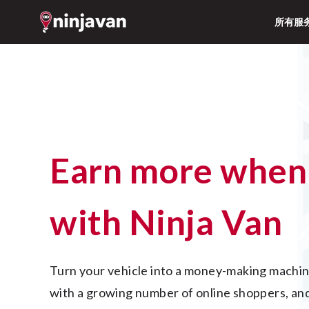
所有服
Earn more when you drive
with Ninja Van
Turn your vehicle into a money-making machine. The city is buzzing 
with a growing number of online shoppers, and