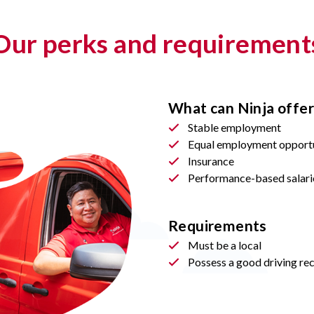
Our perks and requirement
What can Ninja offer
Stable employment
Equal employment opportu
Insurance
Performance-based salari
Requirements
Must be a local
Possess a good driving re