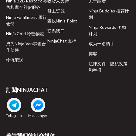
Ninja B2B Restock 零
收货人支持
关于能者
售和库存补货服务
货主资源
Ninja Buddies 推荐计
Ninja Fulfillment 履行
划
查找Ninja Point
Held at customs facility：
仓储
Ninja Rewards 奖励
联系我们
Ninja Cold 冷链物流
计划
NinjaChat 支持
成为Ninja Van零售合
成为一名骑手
Successfully cleared customs：
作伙伴
博客
物流配送
法律文件、隐私政策
Cross border transit：
和举报
訂閱NINJACHAT
Telegram
Messenger
关注我们的社交媒体