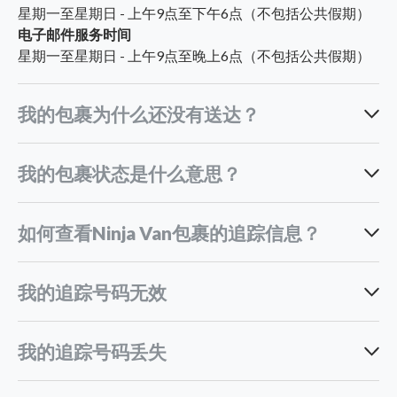
星期一至星期日 - 上午9点至下午6点（不包括公共假期）
电子邮件服务时间
星期一至星期日 - 上午9点至晚上6点（不包括公共假期）
我的包裹为什么还没有送达？
我的包裹状态是什么意思？
跨国运输时间较长：
如何查看Ninja Van包裹的追踪信息？
旺季高峰期：
查找您的跟踪ID。这个独特的号码通常会出现在您的订单
Pending handover to Ninja Van：
意外情况：
我的追踪号码无效
确认邮件或卖家通知中。
访问正确的跟踪页面：
国内配送
Pending pick up：
我的追踪号码丢失
国际配送