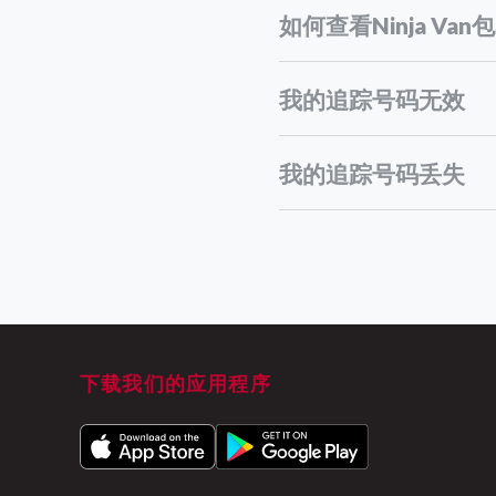
意外情况：
如何查看Ninja Va
Pending handover to Ninj
查找您的跟踪ID。这个独
我的追踪号码无效
访问正确的跟踪页面：
Pending pick up：
国内配送
国际配送
Pending Pick Up at Distrib
我的追踪号码丢失
Driver en-route to pick u
su
Pick up successful:：
Pick up failed
Arrived at sorting facility
下载我们的应用程序
Out for delivery：
Pending redelivery：