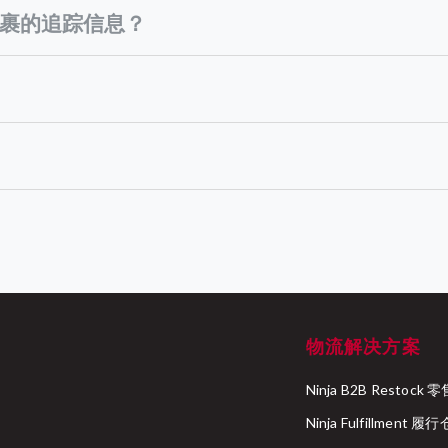
n包裹的追踪信息？
a Van：
特的号码通常会出现在您的订单确认邮件或卖家通知中。
ution Point:
p：
pport_my@ninjavan.co
物流解决方案
Ninja B2B Resto
Ninja Fulfillment 履