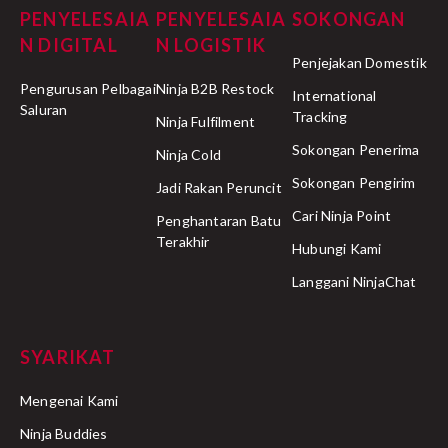
PENYELESAIA
PENYELESAIA
SOKONGAN
N DIGITAL
N LOGISTIK
Penjejakan Domestik
Pengurusan Pelbagai
Ninja B2B Restock
International
Saluran
Tracking
Ninja Fulfilment
Sokongan Penerima
Ninja Cold
Sokongan Pengirim
Jadi Rakan Peruncit
Cari Ninja Point
Penghantaran Batu
Terakhir
Hubungi Kami
Langgani NinjaChat
SYARIKAT
Mengenai Kami
Ninja Buddies