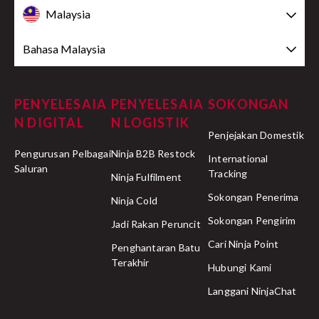
Malaysia
Bahasa Malaysia
PENYELESAIA
PENYELESAIA
SOKONGAN
N DIGITAL
N LOGISTIK
Penjejakan Domestik
Pengurusan Pelbagai
Ninja B2B Restock
International
Saluran
Tracking
Ninja Fulfilment
Sokongan Penerima
Ninja Cold
Sokongan Pengirim
Jadi Rakan Peruncit
Cari Ninja Point
Penghantaran Batu
Terakhir
Hubungi Kami
Langgani NinjaChat