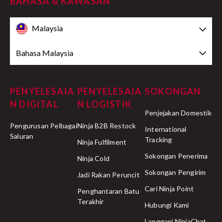
BAHASA & KAWASAN
Malaysia
Bahasa Malaysia
PENYELESAIA
PENYELESAIA
SOKONGAN
N DIGITAL
N LOGISTIK
Penjejakan Domestik
Pengurusan Pelbagai
Ninja B2B Restock
International
Saluran
Tracking
Ninja Fulfilment
Sokongan Penerima
Ninja Cold
Sokongan Pengirim
Jadi Rakan Peruncit
Cari Ninja Point
Penghantaran Batu
Terakhir
Hubungi Kami
Langgani NinjaChat