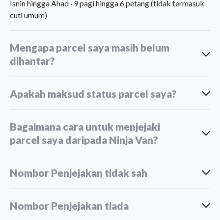
Isnin hingga Ahad · 9 pagi hingga 6 petang (tidak termasuk
cuti umum)
Mengapa parcel saya masih belum
dihantar?
Apakah maksud status parcel saya?
Bagaimana cara untuk menjejaki
Penghantaran antarabangsa mengambil masa lebih
parcel saya daripada Ninja Van?
lama:
Lonjakan musim puncak:
Nombor Penjejakan tidak sah
Pending handover to Ninja Van:
Halangan di luar jangkaan:
Nombor Penjejakan tiada
Domestic deliveries