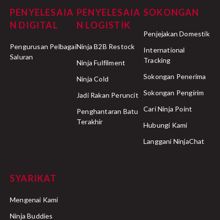
PENYELESAIA
PENYELESAIA
SOKONGAN
Arrived at sorting facility:
N DIGITAL
N LOGISTIK
Penjejakan Domestik
Pengurusan Pelbagai
Ninja B2B Restock
International
Saluran
Tracking
Ninja Fulfilment
Sokongan Penerima
Out for delivery:
Ninja Cold
Sokongan Pengirim
Jadi Rakan Peruncit
Cari Ninja Point
Penghantaran Batu
Pending redelivery:
Terakhir
Hubungi Kami
Langgani NinjaChat
Delivery on hold:
SYARIKAT
Mengenai Kami
di sini
Ninja Buddies