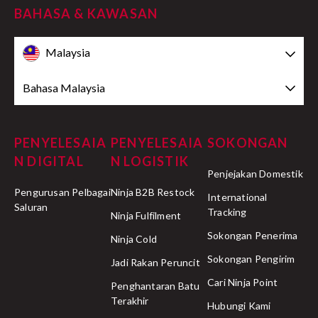
BAHASA & KAWASAN
Malaysia
Bahasa Malaysia
PENYELESAIA
PENYELESAIA
SOKONGAN
N DIGITAL
N LOGISTIK
Penjejakan Domestik
Pengurusan Pelbagai
Ninja B2B Restock
International
Saluran
Tracking
Ninja Fulfilment
Sokongan Penerima
Ninja Cold
Sokongan Pengirim
Jadi Rakan Peruncit
Cari Ninja Point
Penghantaran Batu
Terakhir
Hubungi Kami