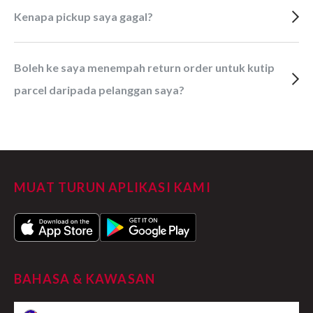
Kenapa pickup saya gagal?
Boleh ke saya menempah return order untuk kutip
parcel daripada pelanggan saya?
MUAT TURUN APLIKASI KAMI
BAHASA & KAWASAN