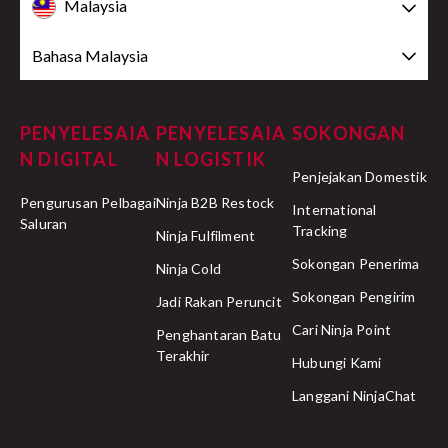
Malaysia
Bahasa Malaysia
PENYELESAIA
PENYELESAIA
SOKONGAN
N DIGITAL
N LOGISTIK
Penjejakan Domestik
Pengurusan Pelbagai
Ninja B2B Restock
International
Saluran
Tracking
Ninja Fulfilment
Sokongan Penerima
Ninja Cold
Sokongan Pengirim
Jadi Rakan Peruncit
Cari Ninja Point
Penghantaran Batu
Terakhir
Hubungi Kami
Langgani NinjaChat