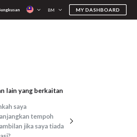
MY DASHBOARD
Bungkusan
BM
an lain yang berkaitan
njangkan tempoh
mbilan jika saya tiada
kasi?