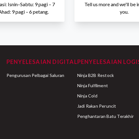
si: Isnin–Sabtu: 9 pagi – 7
Tell us more and we'll be 
Ahad: 9 pagi – 6 petang.
you.
PENYELESAIAN DIGITAL
PENYELESAIAN LOGI
Pengurusan Pelbagai Saluran
Ninja B2B Restock
Ninja Fulfilment
Ninja Cold
Jadi Rakan Peruncit
Penghantaran Batu Terakhir