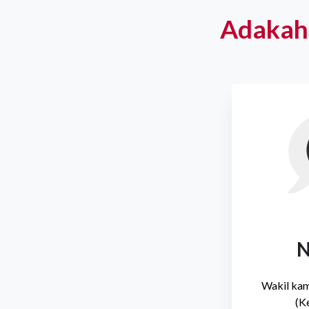
Adakah
N
Wakil kam
(K