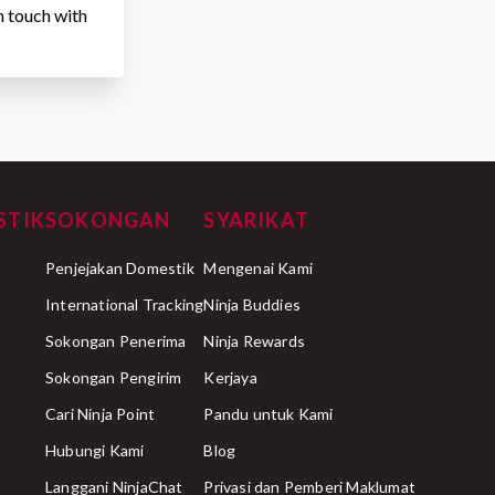
in touch with
STIK
SOKONGAN
SYARIKAT
Penjejakan Domestik
Mengenai Kami
International Tracking
Ninja Buddies
Sokongan Penerima
Ninja Rewards
Sokongan Pengirim
Kerjaya
Cari Ninja Point
Pandu untuk Kami
Hubungi Kami
Blog
Langgani NinjaChat
Privasi dan Pemberi Maklumat