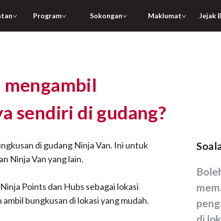
atan
Program
Sokongan
Maklumat
Jejak 
a mengambil
a sendiri di gudang?
ngkusan di gudang Ninja Van. Ini untuk
Soal
n Ninja Van yang lain.
Bolehkah saya
Ninja Points dan Hubs sebagai lokasi
mema
 ambil bungkusan di lokasi yang mudah.
penga
di lo