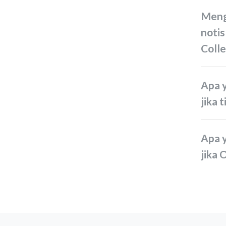
Mengapa saya menerima
notis
Colle
Apa yang perlu saya lakukan
jika
Apa yang perlu saya lakukan
jika 