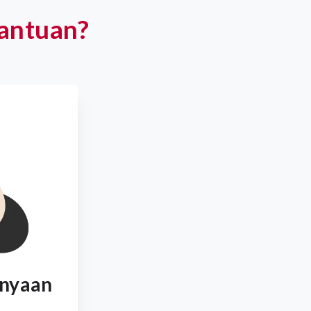
antuan?
anyaan