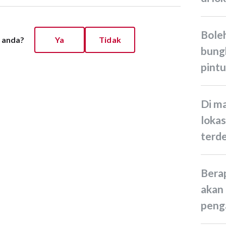
Bolehkah saya arahkan
 anda?
Ya
Tidak
bung
pint
Di mana saya boleh cari
loka
terd
Berapa lama bungkusan saya
akan 
peng