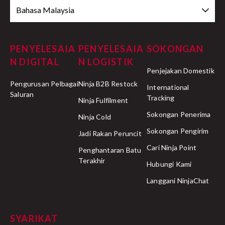
Bahasa Malaysia
PENYELESAIA
PENYELESAIA
SOKONGAN
N DIGITAL
N LOGISTIK
Penjejakan Domestik
Pengurusan Pelbagai
Ninja B2B Restock
International
Saluran
Tracking
Ninja Fulfilment
Sokongan Penerima
Ninja Cold
Sokongan Pengirim
Jadi Rakan Peruncit
Cari Ninja Point
Penghantaran Batu
Terakhir
Hubungi Kami
Langgani NinjaChat
SYARIKAT