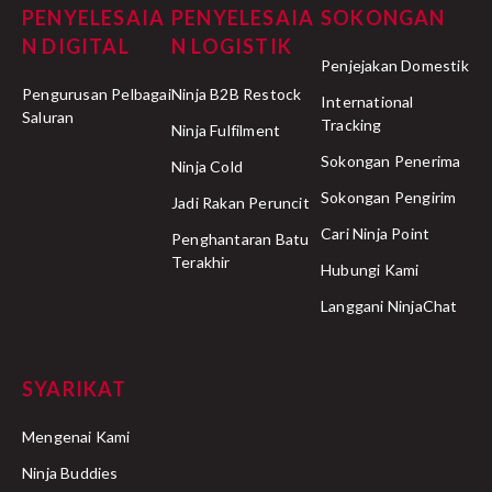
PENYELESAIA
PENYELESAIA
SOKONGAN
N DIGITAL
N LOGISTIK
Penjejakan Domestik
Pengurusan Pelbagai
Ninja B2B Restock
International
Saluran
Tracking
Ninja Fulfilment
Sokongan Penerima
Ninja Cold
Sokongan Pengirim
Jadi Rakan Peruncit
Cari Ninja Point
Penghantaran Batu
Terakhir
Hubungi Kami
Langgani NinjaChat
SYARIKAT
Mengenai Kami
Ninja Buddies